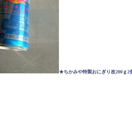
★ちかみや特製おにぎり改200ｇ2