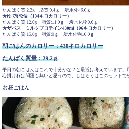
たんぱく質:2.2g 脂質:0.4ｇ 炭水化46.0ｇ
★ゆで卵2個（134キロカロリー）
たんぱく質:12.0g 脂質:11.0ｇ 炭水化物0.6ｇ
★ザバス ミルクプロテイン430ml（96キロカロリー）
たんぱく質:15.0g 脂質:0ｇ 炭水化物10.0ｇ
朝ごはんのカロリー：430キロカロリー
たんぱく質量：29.2ｇ
平日の朝ごはんはこれで十分かな？と最近は考えています。
心掛ければ問題も無いと思うので、しばらくはこのセットで
お昼ごはん