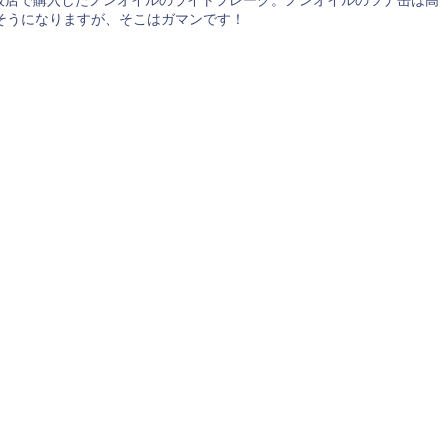
販店で購入したノンオイルのライトフレーク。ノンオイルのツナ缶は高
そうになりますが、そこはガマンです！