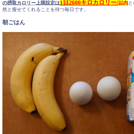
1日
2600キロカロリー/
の摂取カロリー上限設定は
以内
と
然と瘦せてくれることを待つ毎日です。
朝ごはん