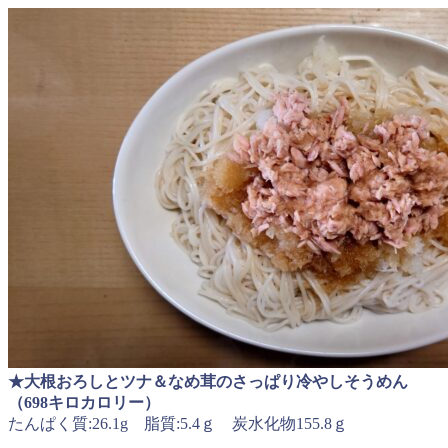
★大根おろしとツナ＆なめ茸のさっぱり冷やしそうめん
（698キロカロリー）
たんぱく質:26.1g 脂質:5.4ｇ 炭水化物155.8ｇ