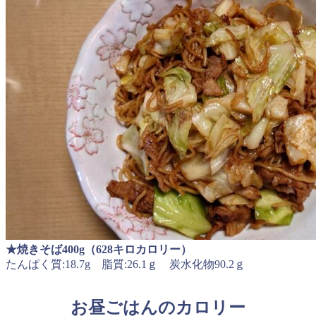
★焼きそば400g（628キロカロリー）
たんぱく質:18.7g 脂質:26.1ｇ 炭水化物90.2ｇ
お昼ごはんのカロリー