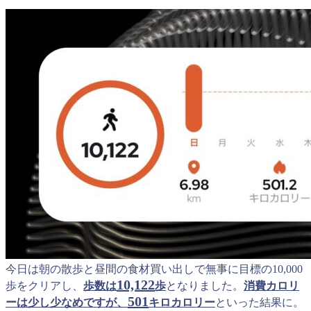
今日は朝の散歩と昼間の食材買い出しで無事に目標の10,000
10,122
歩をクリアし、
歩数は
歩
となりました。
消費カロリ
501
ーは少し少なめですが、
キロカロリー
といった結果に。