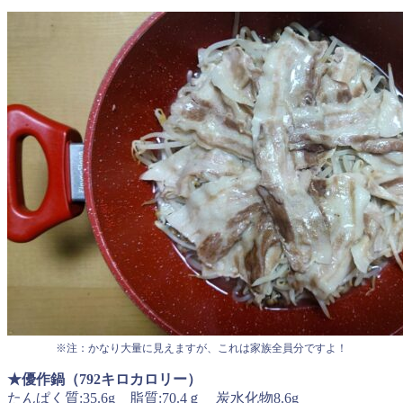
※注：かなり大量に見えますが、これは家族全員分ですよ！
★優作鍋（792キロカロリー）
たんぱく質:35.6g 脂質:70.4ｇ 炭水化物8.6g