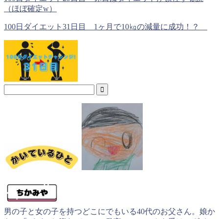
（ほぼ確定w）
100日ダイエット31日目 1ヶ月で10㎏の減量に成功！？
男の子と女の子を持つどこにでもいる40代のお父さん。娘か