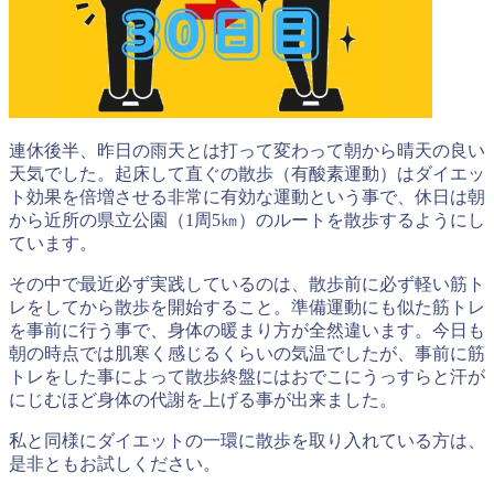
連休後半、昨日の雨天とは打って変わって朝から晴天の良い
天気でした。起床して直ぐの散歩（有酸素運動）はダイエッ
ト効果を倍増させる非常に有効な運動という事で、休日は朝
から近所の県立公園（1周5㎞）のルートを散歩するようにし
ています。
その中で最近必ず実践しているのは、散歩前に必ず軽い筋ト
レをしてから散歩を開始すること。準備運動にも似た筋トレ
を事前に行う事で、身体の暖まり方が全然違います。今日も
朝の時点では肌寒く感じるくらいの気温でしたが、事前に筋
トレをした事によって散歩終盤にはおでこにうっすらと汗が
にじむほど身体の代謝を上げる事が出来ました。
私と同様にダイエットの一環に散歩を取り入れている方は、
是非ともお試しください。