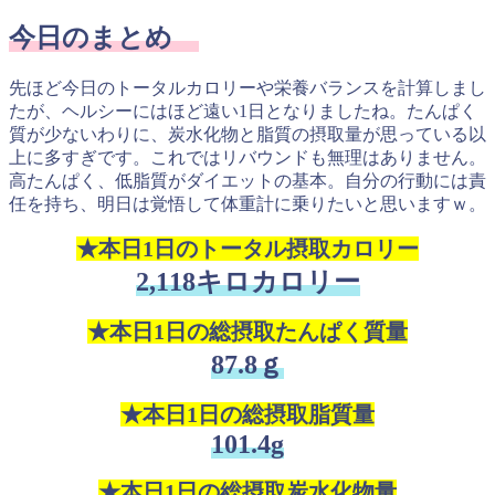
今日のまとめ
先ほど今日のトータルカロリーや栄養バランスを計算しまし
たが、ヘルシーにはほど遠い1日となりましたね。たんぱく
質が少ないわりに、炭水化物と脂質の摂取量が思っている以
上に多すぎです。これではリバウンドも無理はありません。
高たんぱく、低脂質がダイエットの基本。自分の行動には責
任を持ち、明日は覚悟して体重計に乗りたいと思いますｗ。
★本日1日のトータル摂取カロリー
2,118キロカロリー
★本日1日の総摂取たんぱく質量
87.8ｇ
★本日1日の総摂取脂質量
101.4g
★本日1日の総摂取炭水化物量