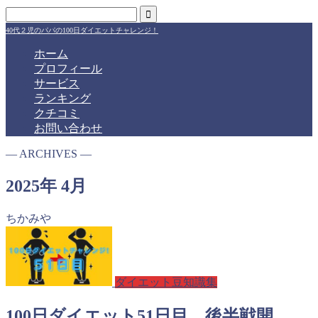
40代２児のパパの100日ダイエットチャレンジ！
ホーム
プロフィール
サービス
ランキング
クチコミ
お問い合わせ
― ARCHIVES ―
2025年 4月
ちかみや
ダイエット豆知識集
100日ダイエット51日目 後半戦開